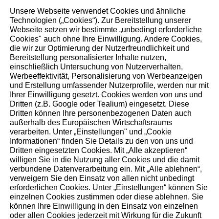
Unsere Webseite verwendet Cookies und ähnliche
Technologien („Cookies“). Zur Bereitstellung unserer
Webseite setzen wir bestimmte „unbedingt erforderliche
WEITEREMPFEHLEN
Cookies" auch ohne Ihre Einwilligung. Andere Cookies,
die wir zur Optimierung der Nutzerfreundlichkeit und
Bereitstellung personalisierter Inhalte nutzen,
einschließlich Untersuchung von Nutzerverhalten,
Werbeeffektivität, Personalisierung von Werbeanzeigen
Über STIHL
und Erstellung umfassender Nutzerprofile, werden nur mit
Ihrer Einwilligung gesetzt. Cookies werden von uns und
Dritten (z.B. Google oder Tealium) eingesetzt. Diese
Die STIHL Gruppe ist ein international tätiger Weltmarkt-
Dritten können Ihre personenbezogenen Daten auch
und Technologieführer. Als langfristig orientiertes
außerhalb des Europäischen Wirtschaftsraums
Familienunternehmen erleichtert STIHL seit 1926 den
verarbeiten. Unter „Einstellungen" und „Cookie
Informationen“ finden Sie Details zu den von uns und
Menschen die Arbeit mit und in der Natur. Wir begeistern
Dritten eingesetzten Cookies. Mit „Alle akzeptieren“
unsere Kundinnen und Kunden mit innovativen akku- und
willigen Sie in die Nutzung aller Cookies und die damit
benzinbetriebenen Geräten für die Forst- und Landwirtschaft
verbundene Datenverarbeitung ein. Mit „Alle ablehnen“,
verweigern Sie den Einsatz von allen nicht unbedingt
sowie für die Landschaftspflege, die Bauwirtschaft und
erforderlichen Cookies. Unter „Einstellungen“ können Sie
private Haushalte. Unser globales Netzwerk umfasst
einzelnen Cookies zustimmen oder diese ablehnen. Sie
Produktionsgesellschaften in acht Ländern sowie 40 eigene
können Ihre Einwilligung in den Einsatz von einzelnen
Vertriebs- und Marketinggesellschaften, rund 100 Importeure
oder allen Cookies jederzeit mit Wirkung für die Zukunft