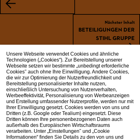
Nächster Inhalt
BETEILIGUNGEN DER
STIHL GRUPPE
Unsere Webseite verwendet Cookies und ähnliche
Technologien („Cookies“). Zur Bereitstellung unserer
Webseite setzen wir bestimmte „unbedingt erforderliche
WEITEREMPFEHLEN
Cookies" auch ohne Ihre Einwilligung. Andere Cookies,
die wir zur Optimierung der Nutzerfreundlichkeit und
Bereitstellung personalisierter Inhalte nutzen,
einschließlich Untersuchung von Nutzerverhalten,
Werbeeffektivität, Personalisierung von Werbeanzeigen
Über STIHL
und Erstellung umfassender Nutzerprofile, werden nur mit
Ihrer Einwilligung gesetzt. Cookies werden von uns und
Dritten (z.B. Google oder Tealium) eingesetzt. Diese
Die STIHL Gruppe ist ein international tätiger Weltmarkt-
Dritten können Ihre personenbezogenen Daten auch
und Technologieführer. Als langfristig orientiertes
außerhalb des Europäischen Wirtschaftsraums
verarbeiten. Unter „Einstellungen" und „Cookie
Familienunternehmen erleichtert STIHL seit 1926 den
Informationen“ finden Sie Details zu den von uns und
Menschen die Arbeit mit und in der Natur. Wir begeistern