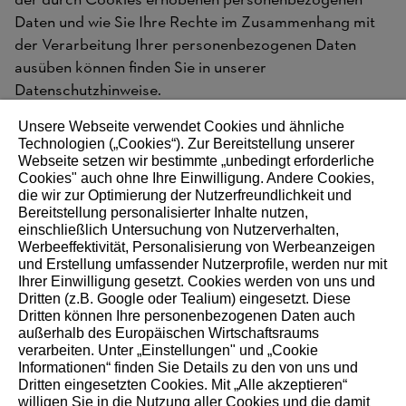
der durch Cookies erhobenen personenbezogenen
Daten und wie Sie Ihre Rechte im Zusammenhang mit
der Verarbeitung Ihrer personenbezogenen Daten
ausüben können finden Sie in unserer
Datenschutzhinweise
.
Unsere Webseite verwendet Cookies und ähnliche
Technologien („Cookies“). Zur Bereitstellung unserer
Webseite setzen wir bestimmte „unbedingt erforderliche
WEITEREMPFEHLEN
Cookies" auch ohne Ihre Einwilligung. Andere Cookies,
die wir zur Optimierung der Nutzerfreundlichkeit und
Bereitstellung personalisierter Inhalte nutzen,
einschließlich Untersuchung von Nutzerverhalten,
Werbeeffektivität, Personalisierung von Werbeanzeigen
Über STIHL
und Erstellung umfassender Nutzerprofile, werden nur mit
Ihrer Einwilligung gesetzt. Cookies werden von uns und
Dritten (z.B. Google oder Tealium) eingesetzt. Diese
Die STIHL Gruppe ist ein international tätiger Weltmarkt-
Dritten können Ihre personenbezogenen Daten auch
und Technologieführer. Als langfristig orientiertes
außerhalb des Europäischen Wirtschaftsraums
Familienunternehmen erleichtert STIHL seit 1926 den
verarbeiten. Unter „Einstellungen" und „Cookie
Informationen“ finden Sie Details zu den von uns und
Menschen die Arbeit mit und in der Natur. Wir begeistern
Dritten eingesetzten Cookies. Mit „Alle akzeptieren“
unsere Kundinnen und Kunden mit innovativen akku- und
willigen Sie in die Nutzung aller Cookies und die damit