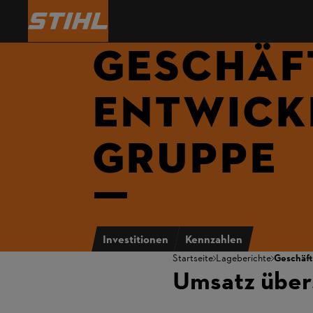
GESCHÄF
Geschäftsberich
Nachhaltigkeitsbericht 2
ENTWICK
GRUPPE
Investitionen
Kennzahlen
Startseite
Lageberichte
Geschäft
Umsatz übers