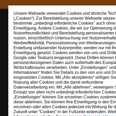
Unsere Webseite verwendet Cookies und ähnliche Tec
(„Cookies“). Zur Bereitstellung unserer Webseite setzen
bestimmte „unbedingt erforderliche Cookies" auch ohne 
Einwilligung. Andere Cookies, die wir zur Optimierung d
Nutzerfreundlichkeit und Bereitstellung personalisierter 
nutzen, einschließlich Untersuchung von Nutzerverhalte
Werbeeffektivität, Personalisierung von Werbeanzeigen
Über STIHL
Erstellung umfassender Nutzerprofile, werden nur mit Ih
Einwilligung gesetzt. Cookies werden von uns und Dritte
Google oder Tealium) eingesetzt. Diese Dritten können 
Die STIHL Gruppe ist ein international tätige
personenbezogenen Daten auch außerhalb des Europä
langfristig orientiertes Familienunternehmen 
Wirtschaftsraums verarbeiten. Unter „Einstellungen" un
Arbeit mit und in der Natur. Wir begeistern 
Informationen“ finden Sie Details zu den von uns und Dr
eingesetzten Cookies. Mit „Alle akzeptieren“ willigen Sie
akku- und benzinbetriebenen Geräten für die F
Nutzung aller Cookies und die damit verbundene
Landschaftspflege, die Bauwirtschaft und pri
Datenverarbeitung ein. Mit „Alle ablehnen“, verweigern 
umfasst Produktionsgesellschaften in acht Lä
Einsatz von allen nicht unbedingt erforderlichen Cookie
Marketinggesellschaften, rund 100 Importeur
„Einstellungen“ können Sie einzelnen Cookies zustimm
diese ablehnen. Sie können Ihre Einwilligung in den Ei
händler. Seit 1971 ist STIHL die meistverkau
einzelnen oder allen Cookies jederzeit mit Wirkung für d
Unternehmensgruppe ist Waiblingen bei Stutt
Zukunft unter “Cookies“ in der Fußzeile widerrufen. Wei