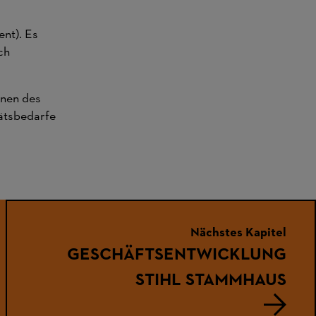
ent). Es
ch
onen des
tätsbedarfe
Nächstes Kapitel
GESCHÄFTS­ENTWICKLUNG
STIHL STAMMHAUS