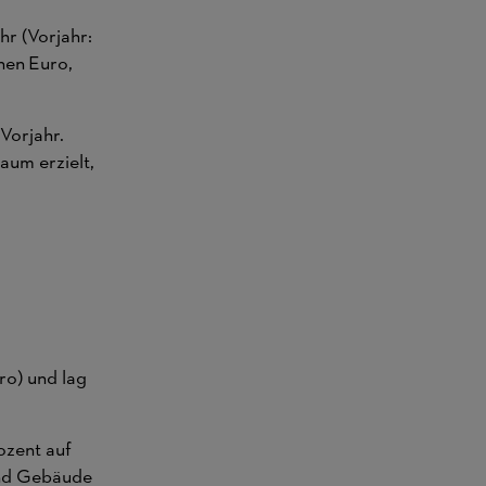
r (Vorjahr:
nen Euro,
Vorjahr.
um erzielt,
ro) und lag
ozent auf
und Gebäude