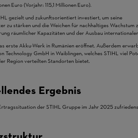
ionen Euro (Vorjahr: 115,1 Millionen Euro).
L gezielt und zukunftsorientiert investiert, um seine
er zu stärken und die Weichen für nachhaltiges Wachstum zu
rung räumlicher Kapazitäten und der Ausbau internationaler
s erste Akku-Werk in Rumänien eröffnet. Außerdem erwar
 Technology GmbH in Waiblingen, welches STIHL viel Pote
der Region verteilten Standorten bietet.
llendes Ergebnis
Ertragssituation der STIHL Gruppe im Jahr 2025 zufriedens
zstruktur