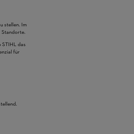
 stellen. Im
 Standorte.
b STIHL das
nzial für
tellend.