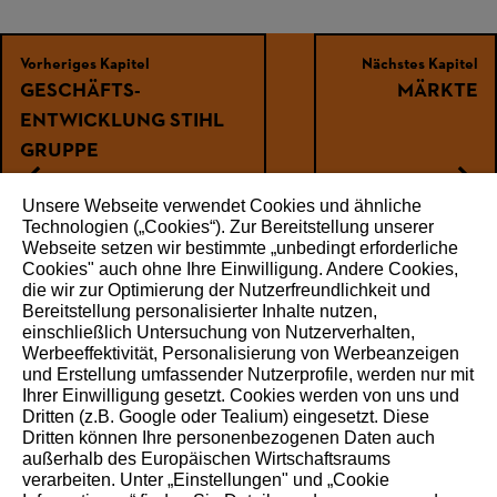
Vorheriges Kapitel
Nächstes Kapitel
GESCHÄFTS­
MÄRKTE
ENTWICKLUNG STIHL
GRUPPE
Unsere Webseite verwendet Cookies und ähnliche
Technologien („Cookies“). Zur Bereitstellung unserer
Webseite setzen wir bestimmte „unbedingt erforderliche
WEITEREMPFEHLEN
Cookies" auch ohne Ihre Einwilligung. Andere Cookies,
die wir zur Optimierung der Nutzerfreundlichkeit und
Bereitstellung personalisierter Inhalte nutzen,
einschließlich Untersuchung von Nutzerverhalten,
Werbeeffektivität, Personalisierung von Werbeanzeigen
Über STIHL
und Erstellung umfassender Nutzerprofile, werden nur mit
Ihrer Einwilligung gesetzt. Cookies werden von uns und
Dritten (z.B. Google oder Tealium) eingesetzt. Diese
Die STIHL Gruppe ist ein international tätiger Weltmarkt-
Dritten können Ihre personenbezogenen Daten auch
und Technologieführer. Als langfristig orientiertes
außerhalb des Europäischen Wirtschaftsraums
Familienunternehmen erleichtert STIHL seit 1926 den
verarbeiten. Unter „Einstellungen" und „Cookie