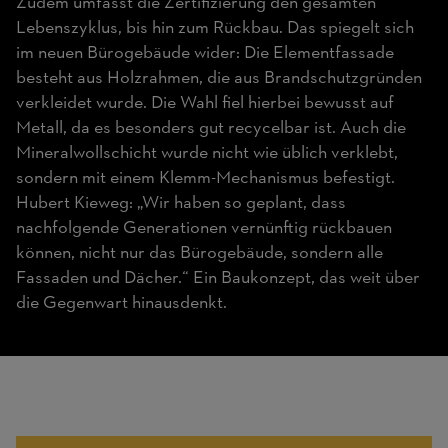
Zudem umfasst die Zertifizierung den gesamten
Lebenszyklus, bis hin zum Rückbau. Das spiegelt sich
im neuen Bürogebäude wider: Die Elementfassade
besteht aus Holzrahmen, die aus Brandschutzgründen
verkleidet wurde. Die Wahl fiel hierbei bewusst auf
Metall, da es besonders gut recycelbar ist. Auch die
Mineralwollschicht wurde nicht wie üblich verklebt,
sondern mit einem Klemm-Mechanismus befestigt.
Hubert Kieweg: „Wir haben so geplant, dass
nachfolgende Generationen vernünftig rückbauen
können, nicht nur das Bürogebäude, sondern alle
18.000
Fassaden und Dächer.“ Ein Baukonzept, das weit über
Kubikmeter
die Gegenwart hinausdenkt.
Regenwasserspeicher