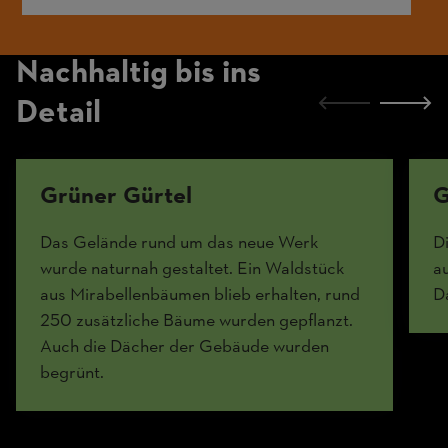
Nachhaltig bis ins
Detail
Grüner Gürtel
G
Das Gelände rund um das neue Werk
D
wurde naturnah gestaltet. Ein Waldstück
a
aus Mirabellenbäumen blieb erhalten, rund
Da
250 zusätzliche Bäume wurden gepflanzt.
Auch die Dächer der Gebäude wurden
begrünt.