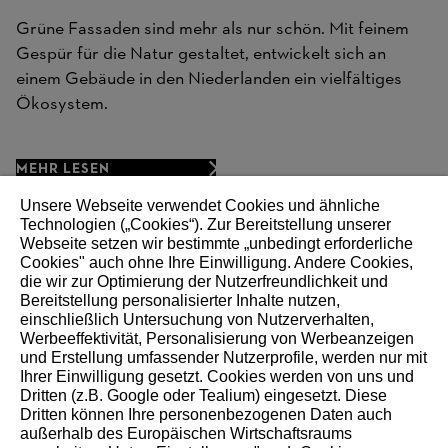
47.000
Grüne Fassaden sind mehr als nur schön. Mit feinem
Quadratmeter
Gespür für die Natur gestaltet, entwickelt sich an
einem Gebäude in den Niederlanden ein vielfältiges
Produktionsfläche für Akku-Packs
Ökosystem.
und Akku-Geräte
MEHR LESEN
Unsere Webseite verwendet Cookies und ähnliche
Technologien („Cookies“). Zur Bereitstellung unserer
Webseite setzen wir bestimmte „unbedingt erforderliche
WEITEREMPFEHLEN
Cookies" auch ohne Ihre Einwilligung. Andere Cookies,
die wir zur Optimierung der Nutzerfreundlichkeit und
Bereitstellung personalisierter Inhalte nutzen,
einschließlich Untersuchung von Nutzerverhalten,
Werbeeffektivität, Personalisierung von Werbeanzeigen
Über STIHL
und Erstellung umfassender Nutzerprofile, werden nur mit
Ihrer Einwilligung gesetzt. Cookies werden von uns und
Dritten (z.B. Google oder Tealium) eingesetzt. Diese
Die STIHL Gruppe ist ein international tätiger Weltmarkt-
Dritten können Ihre personenbezogenen Daten auch
und Technologieführer. Als langfristig orientiertes
außerhalb des Europäischen Wirtschaftsraums